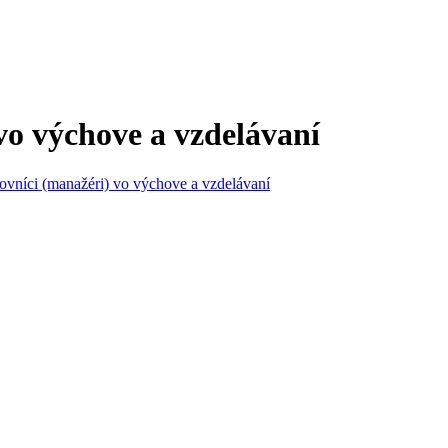
vo výchove a vzdelávaní
covníci (manažéri) vo výchove a vzdelávaní