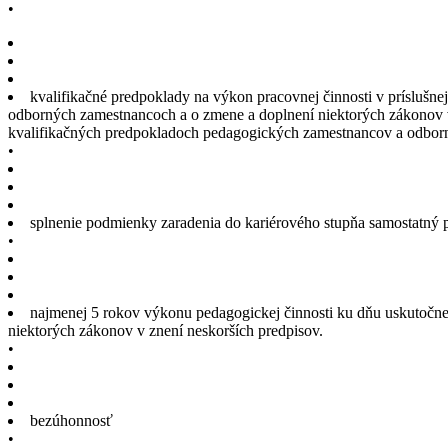
•
kvalifikačné predpoklady na výkon pracovnej činnosti v príslušn
odborných zamestnancoch a o zmene a doplnení niektorých zákonov v 
kvalifikačných predpokladoch pedagogických zamestnancov a odbo
•
splnenie podmienky zaradenia do kariérového stupňa samostatný
•
najmenej 5 rokov výkonu pedagogickej činnosti ku dňu uskutočnen
niektorých zákonov v znení neskorších predpisov.
•
bezúhonnosť
•