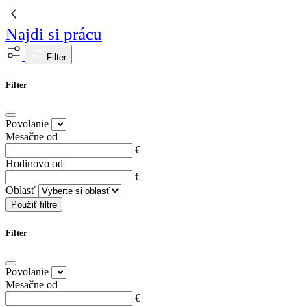
Najdi si prácu
Filter
Filter
Povolanie
Mesačne od
€
Hodinovo od
€
Oblasť
Použiť filtre
Filter
Povolanie
Mesačne od
€