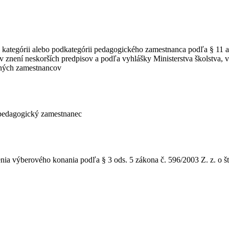
ej kategórii alebo podkategórii pedagogického zamestnanca podľa § 11
znení neskorších predpisov a podľa vyhlášky Ministerstva školstva, v
rných zamestnancov
 pedagogický zamestnanec
ia výberového konania podľa § 3 ods. 5 zákona č. 596/2003 Z. z. o štá