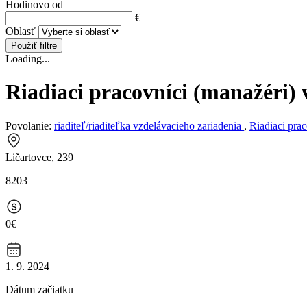
Hodinovo od
€
Oblasť
Použiť filtre
Loading...
Riadiaci pracovníci (manažéri) 
Povolanie:
riaditeľ/riaditeľka vzdelávacieho zariadenia
,
Riadiaci pra
Ličartovce, 239
8203
0€
1. 9. 2024
Dátum začiatku