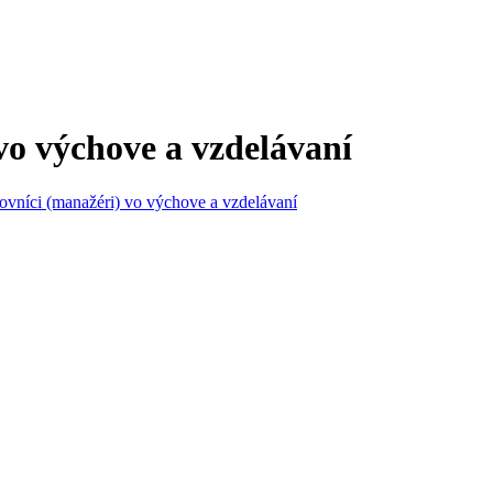
vo výchove a vzdelávaní
covníci (manažéri) vo výchove a vzdelávaní