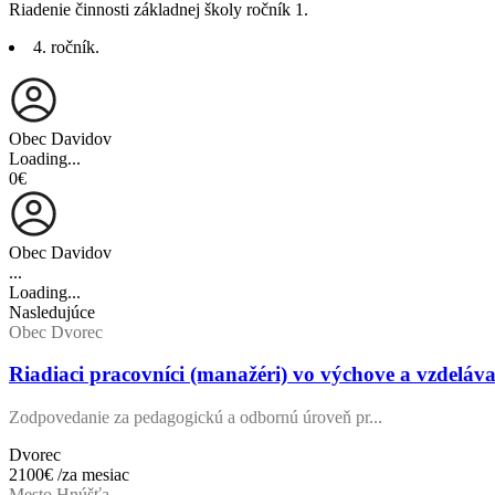
Riadenie činnosti základnej školy ročník 1.
4. ročník.
Obec Davidov
Loading...
0€
Obec Davidov
...
Loading...
Nasledujúce
Obec Dvorec
Riadiaci pracovníci (manažéri) vo výchove a vzdeláv
Zodpovedanie za pedagogickú a odbornú úroveň pr...
Dvorec
2100€
/za mesiac
Mesto Hnúšťa