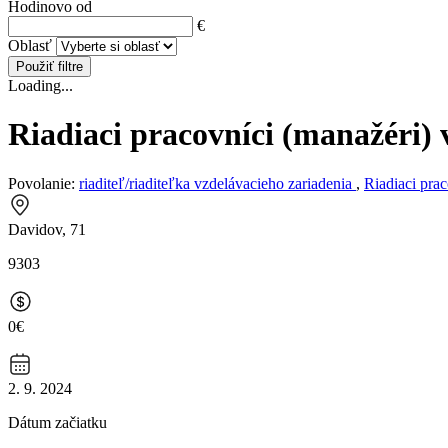
Hodinovo od
€
Oblasť
Použiť filtre
Loading...
Riadiaci pracovníci (manažéri) 
Povolanie:
riaditeľ/riaditeľka vzdelávacieho zariadenia
,
Riadiaci pra
Davidov, 71
9303
0€
2. 9. 2024
Dátum začiatku