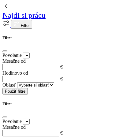
Najdi si prácu
Filter
Filter
Povolanie
Mesačne od
€
Hodinovo od
€
Oblasť
Použiť filtre
Filter
Povolanie
Mesačne od
€