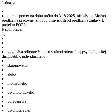
Jedná sa
o prac. pomer na dobu určitú do 31.8.2025, nie zástup. Možnosť
predĺženia pracovnej zmluvy v závislosti od predĺženia zmluvy k
projektu POP3.
Náplň práce:
1)
vykonáva odborné činnosti v rámci orientačnej psychologickej
diagnostiky, individuálneho,
skupinového
alebo
hromadného
psychologického
poradenstva,
psychoterapie,