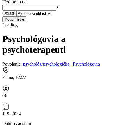
Hodinovo od
€
Oblasť
Použiť filtre
Loading...
Psychológovia a
psychoterapeuti
Povolanie:
psychológ/psychologička
,
Psychológovia
Žilina, 122/7
0€
1. 9. 2024
Dátum začiatku