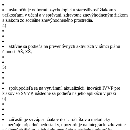
uskutočňuje odbornú psychologickú starostlivosť žiakom s
ťažkosťami v učení a v správaní, zdravotne znevýhodneným žiakom
a žiakom zo sociálne znevýhodneného prostredia,
4)
aktívne sa podieľa na preventívnych aktivitách v rámci plánu
činnosti SŠ, ZŠ,
5)
spolupodieľa sa na vytváraní, aktualizácii, inovácii IVVP pre
žiakov so ŠVVP, následne sa podieľa na jeho aplikácii v praxi
6)
zúčastňuje sa zápisu žiakov do 1. ročníkov a metodicky
usmerňuje prípadné nedostatky, upozorňuje na integráciu zdravotne
oslabených žiakov a ich dokumentáciu a následne odporúča