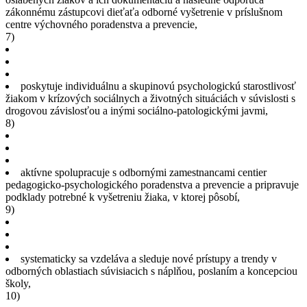
zákonnému zástupcovi dieťaťa odborné vyšetrenie v príslušnom
centre výchovného poradenstva a prevencie,
7)
poskytuje individuálnu a skupinovú psychologickú starostlivosť
žiakom v krízových sociálnych a životných situáciách v súvislosti s
drogovou závislosťou a inými sociálno-patologickými javmi,
8)
aktívne spolupracuje s odbornými zamestnancami centier
pedagogicko-psychologického poradenstva a prevencie a pripravuje
podklady potrebné k vyšetreniu žiaka, v ktorej pôsobí,
9)
systematicky sa vzdeláva a sleduje nové prístupy a trendy v
odborných oblastiach súvisiacich s náplňou, poslaním a koncepciou
školy,
10)