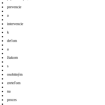
prevencie
a
intervencie
k
deťom
a
žiakom
s
osobitným
zreteľom
na
proces