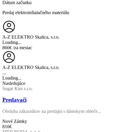
Dátum začiatku
Predaj elektroinštalačného materiálu
A-Z ELEKTRO Skalica, s.r.o.
Loading...
866€
/za mesiac
A-Z ELEKTRO Skalica, s.r.o.
...
Loading...
Nasledujúce
Sugar Kiss s.r.o.
Predavači
Obsluha zákazníkov na predajni s dámskym obleče...
Nové Zámky
816€
MTH RODA, s. r. o.