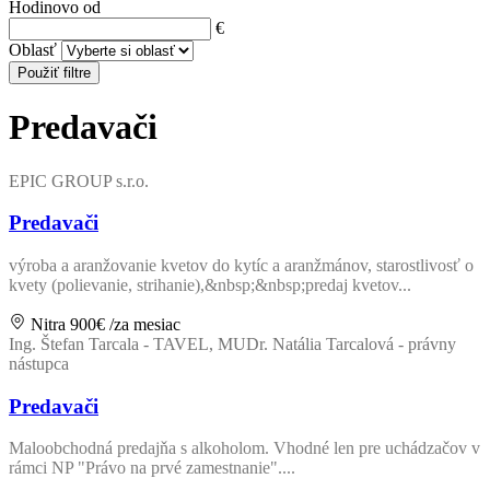
Hodinovo od
€
Oblasť
Použiť filtre
Predavači
EPIC GROUP s.r.o.
Predavači
výroba a aranžovanie kvetov do kytíc a aranžmánov, starostlivosť o
kvety (polievanie, strihanie),&nbsp;&nbsp;predaj kvetov...
Nitra
900€
/za mesiac
Ing. Štefan Tarcala - TAVEL, MUDr. Natália Tarcalová - právny
nástupca
Predavači
Maloobchodná predajňa s alkoholom. Vhodné len pre uchádzačov v
rámci NP "Právo na prvé zamestnanie"....