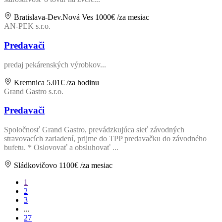
Bratislava-Dev.Nová Ves
1000€
/za mesiac
AN-PEK s.r.o.
Predavači
predaj pekárenských výrobkov...
Kremnica
5.01€
/za hodinu
Grand Gastro s.r.o.
Predavači
Spoločnosť Grand Gastro, prevádzkujúca sieť závodných
stravovacích zariadení, prijme do TPP predavačku do závodného
bufetu. * Oslovovať a obsluhovať ...
Sládkovičovo
1100€
/za mesiac
1
2
3
...
27