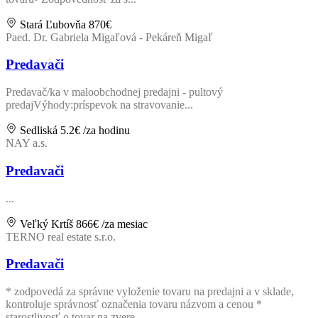
Stará Ľubovňa
870€
Paed. Dr. Gabriela Migaľová - Pekáreň Migaľ
Predavači
Predavač/ka v maloobchodnej predajni - pultový
predajVýhody:príspevok na stravovanie...
Sedliská
5.2€
/za hodinu
NAY a.s.
Predavači
...
Veľký Krtíš
866€
/za mesiac
TERNO real estate s.r.o.
Predavači
* zodpovedá za správne vyloženie tovaru na predajni a v sklade,
kontroluje správnosť označenia tovaru názvom a cenou *
starostlivosť o tovar na zvere...