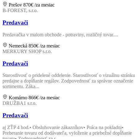
Prešov
870€
/za mesiac
B-FOREST, s.r.o.
Predavači
Predavačka v malom obchode - potraviny, rozličný tovar....
Nemecká
850€
/za mesiac
MERKURY SHOP s.r.o.
Predavači
Starostlivosť o pridelené oddelenie. Starostlivosť o vizuálnu stránku
predajne a dopĺňanie regálov. Zodpovednosť za správne označenie
sortimentu. Záka...
Komárno
866€
/za mesiac
DRUŽBA1 s.r.o.
Predavači
aj ZŤP 4 hod.• Obsluhovanie zákazníkov• Práca na pokladni•
Preberanie tovaru od dodávateľa, vyloženie a priebežné dopĺňanie
tovaru• Zodpovednosť za s...