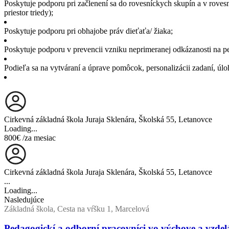
Poskytuje podporu pri začlenení sa do rovesníckych skupín a v rovesn
priestor triedy);
Poskytuje podporu pri obhajobe práv dieťaťa/ žiaka;
Poskytuje podporu v prevencii vzniku neprimeranej odkázanosti na pe
Podieľa sa na vytváraní a úprave pomôcok, personalizácii zadaní, úl
Cirkevná základná škola Juraja Sklenára, Školská 55, Letanovce
Loading...
800€
/za mesiac
Cirkevná základná škola Juraja Sklenára, Školská 55, Letanovce
...
Loading...
Nasledujúce
Základná škola, Cesta na vŕšku 1, Marcelová
Pedagogickí a odborní pracovníci vo výchove a vzdel