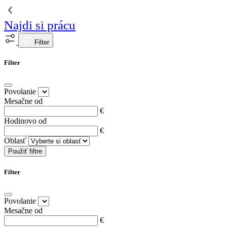
Najdi si prácu
Filter
Filter
Povolanie
Mesačne od
€
Hodinovo od
€
Oblasť
Použiť filtre
Filter
Povolanie
Mesačne od
€