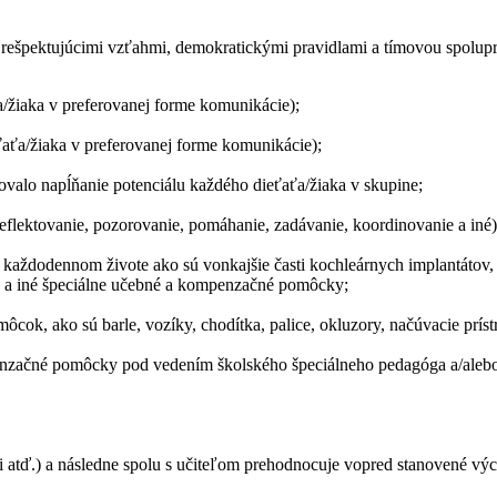
 rešpektujúcimi vzťahmi, demokratickými pravidlami a tímovou spolup
a/žiaka v preferovanej forme komunikácie);
ťaťa/žiaka v preferovanej forme komunikácie);
ovalo napĺňanie potenciálu každého dieťaťa/žiaka v skupine;
 (reflektovanie, pozorovanie, pomáhanie, zadávanie, koordinovanie a iné)
v každodennom živote ako sú vonkajšie časti kochleárnych implantátov,
ry a iné špeciálne učebné a kompenzačné pomôcky;
ok, ako sú barle, vozíky, chodítka, palice, okluzory, načúvacie prístro
začné pomôcky pod vedením školského špeciálneho pedagóga a/alebo O
ti atď.) a následne spolu s učiteľom prehodnocuje vopred stanovené vý