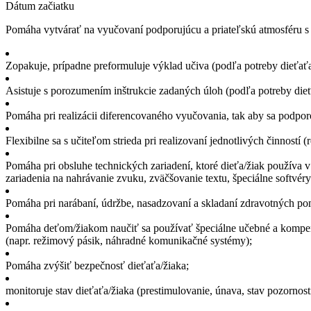
Dátum začiatku
Pomáha vytvárať na vyučovaní podporujúcu a priateľskú atmosféru s
Zopakuje, prípadne preformuluje výklad učiva (podľa potreby dieťať
Asistuje s porozumením inštrukcie zadaných úloh (podľa potreby die
Pomáha pri realizácii diferencovaného vyučovania, tak aby sa podpor
Flexibilne sa s učiteľom strieda pri realizovaní jednotlivých činností
Pomáha pri obsluhe technických zariadení, ktoré dieťa/žiak používa 
zariadenia na nahrávanie zvuku, zväčšovanie textu, špeciálne softvé
Pomáha pri narábaní, údržbe, nasadzovaní a skladaní zdravotných pomôc
Pomáha deťom/žiakom naučiť sa používať špeciálne učebné a kompen
(napr. režimový pásik, náhradné komunikačné systémy);
Pomáha zvýšiť bezpečnosť dieťaťa/žiaka;
monitoruje stav dieťaťa/žiaka (prestimulovanie, únava, stav pozornos