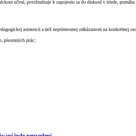
íckom učení, povzbudzuje k zapojeniu sa do diskusií v triede, pomáha p
dagogickej asistencii a tiež neprimeranej odkázanosti na konkrétnej os
oh, písomných prác;
ávaní inde neuvedení