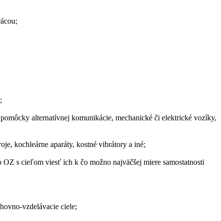
rácou;
;
 pomôcky alternatívnej komunikácie, mechanické či elektrické vozíky,
je, kochleárne aparáty, kostné vibrátory a iné;
Z s cieľom viesť ich k čo možno najväčšej miere samostatnosti
chovno-vzdelávacie ciele;