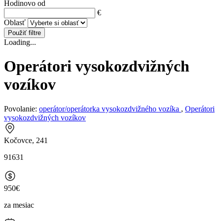
Hodinovo od
€
Oblasť
Použiť filtre
Loading...
Operátori vysokozdvižných
vozíkov
Povolanie:
operátor/operátorka vysokozdvižného vozíka
,
Operátori
vysokozdvižných vozíkov
Kočovce, 241
91631
950€
za mesiac