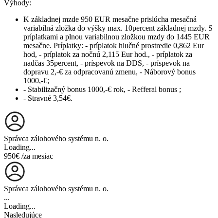
Výhody:
K základnej mzde 950 EUR mesačne prislúcha mesačná
variabilná zložka do výšky max. 10percent základnej mzdy. S
príplatkami a plnou variabilnou zložkou mzdy do 1445 EUR
mesačne. Príplatky: - príplatok hlučné prostredie 0,862 Eur
hod, - príplatok za nočnú 2,115 Eur hod., - príplatok za
nadčas 35percent, - príspevok na DDS, - príspevok na
dopravu 2,-€ za odpracovanú zmenu, - Náborový bonus
1000,-€;
- Stabilizačný bonus 1000,-€ rok, - Refferal bonus ;
- Stravné 3,54€.
Správca zálohového systému n. o.
Loading...
950€
/za mesiac
Správca zálohového systému n. o.
...
Loading...
Nasledujúce