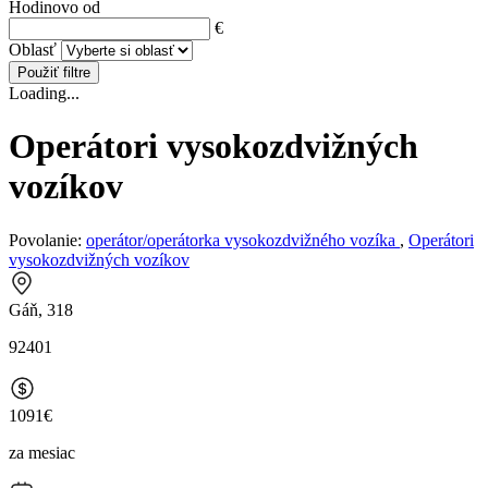
Hodinovo od
€
Oblasť
Použiť filtre
Loading...
Operátori vysokozdvižných
vozíkov
Povolanie:
operátor/operátorka vysokozdvižného vozíka
,
Operátori
vysokozdvižných vozíkov
Gáň, 318
92401
1091€
za mesiac