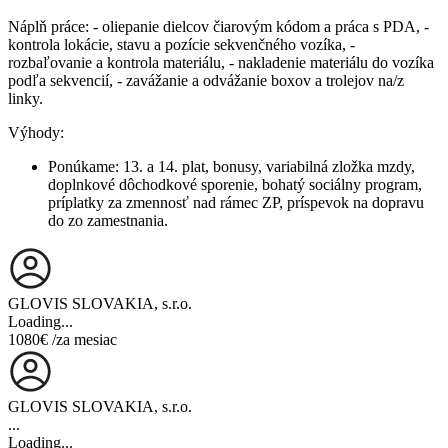
Náplň práce: - oliepanie dielcov čiarovým kódom a práca s PDA, -
kontrola lokácie, stavu a pozície sekvenčného vozíka, -
rozbaľovanie a kontrola materiálu, - nakladenie materiálu do vozíka
podľa sekvencií, - zavážanie a odvážanie boxov a trolejov na/z
linky.
Výhody:
Ponúkame: 13. a 14. plat, bonusy, variabilná zložka mzdy,
doplnkové dôchodkové sporenie, bohatý sociálny program,
príplatky za zmennosť nad rámec ZP, príspevok na dopravu
do zo zamestnania.
GLOVIS SLOVAKIA, s.r.o.
Loading...
1080€
/za mesiac
GLOVIS SLOVAKIA, s.r.o.
...
Loading...