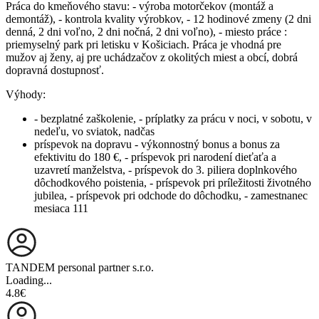
Práca do kmeňového stavu: - výroba motorčekov (montáž a
demontáž), - kontrola kvality výrobkov, - 12 hodinové zmeny (2 dni
denná, 2 dni voľno, 2 dni nočná, 2 dni voľno), - miesto práce :
priemyselný park pri letisku v Košiciach. Práca je vhodná pre
mužov aj ženy, aj pre uchádzačov z okolitých miest a obcí, dobrá
dopravná dostupnosť.
Výhody:
- bezplatné zaškolenie, - príplatky za prácu v noci, v sobotu, v
nedeľu, vo sviatok, nadčas
príspevok na dopravu - výkonnostný bonus a bonus za
efektivitu do 180 €, - príspevok pri narodení dieťaťa a
uzavretí manželstva, - príspevok do 3. piliera doplnkového
dôchodkového poistenia, - príspevok pri príležitosti životného
jubilea, - príspevok pri odchode do dôchodku, - zamestnanec
mesiaca 111
TANDEM personal partner s.r.o.
Loading...
4.8€