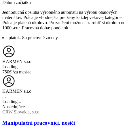
Dátum začiatku
Jednoduchá obsluha výrobného automatu na výrobu obalových
materiálov. Práca je vhodnejšia pre ženy každej vekovej kategórie.
Práca je platená úkolovo. Po zaučení možnosť zarobiť si úkolom od
1000,-eur. Pracovná doba: pondelok
piatok. 8h pracovné zmeny.
HARMEN s.r.o.
Loading...
750€
/za mesiac
HARMEN s.r.o.
...
Loading...
Nasledujúce
CRW Slovakia, s.r.o.
Manipulační pracovníci, nosiči