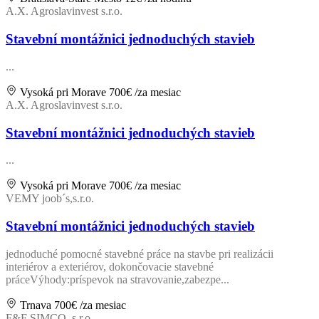
A.X. Agroslavinvest s.r.o.
Stavební montážnici jednoduchých stavieb
...
Vysoká pri Morave
700€
/za mesiac
A.X. Agroslavinvest s.r.o.
Stavební montážnici jednoduchých stavieb
...
Vysoká pri Morave
700€
/za mesiac
VEMY joob´s,s.r.o.
Stavební montážnici jednoduchých stavieb
jednoduché pomocné stavebné práce na stavbe pri realizácii
interiérov a exteriérov, dokončovacie stavebné
práceVýhody:príspevok na stravovanie,zabezpe...
Trnava
700€
/za mesiac
F&F SIMCO, s.r.o.