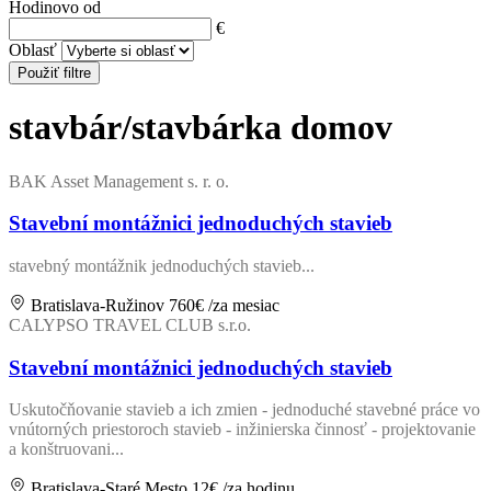
Hodinovo od
€
Oblasť
Použiť filtre
stavbár/stavbárka domov
BAK Asset Management s. r. o.
Stavební montážnici jednoduchých stavieb
stavebný montážnik jednoduchých stavieb...
Bratislava-Ružinov
760€
/za mesiac
CALYPSO TRAVEL CLUB s.r.o.
Stavební montážnici jednoduchých stavieb
Uskutočňovanie stavieb a ich zmien - jednoduché stavebné práce vo
vnútorných priestoroch stavieb - inžinierska činnosť - projektovanie
a konštruovani...
Bratislava-Staré Mesto
12€
/za hodinu