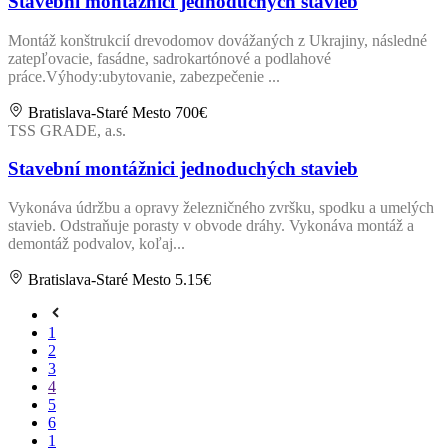
Stavební montážnici jednoduchých stavieb
Montáž konštrukcií drevodomov dovážaných z Ukrajiny, následné
zatepľovacie, fasádne, sadrokartónové a podlahové
práce.Výhody:ubytovanie, zabezpečenie ...
Bratislava-Staré Mesto
700€
TSS GRADE, a.s.
Stavební montážnici jednoduchých stavieb
Vykonáva údržbu a opravy železničného zvršku, spodku a umelých
stavieb. Odstraňuje porasty v obvode dráhy. Vykonáva montáž a
demontáž podvalov, koľaj...
Bratislava-Staré Mesto
5.15€
1
2
3
4
5
6
1