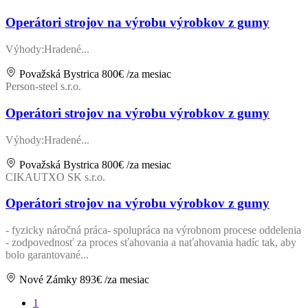
Operátori strojov na výrobu výrobkov z gumy
Výhody:Hradené...
Považská Bystrica
800€
/za mesiac
Person-steel s.r.o.
Operátori strojov na výrobu výrobkov z gumy
Výhody:Hradené...
Považská Bystrica
800€
/za mesiac
CIKAUTXO SK s.r.o.
Operátori strojov na výrobu výrobkov z gumy
- fyzicky náročná práca ​- spolupráca na výrobnom procese oddelenia ​
- zodpovednosť za proces sťahovania a naťahovania hadíc tak, aby
bolo garantované...
Nové Zámky
893€
/za mesiac
1