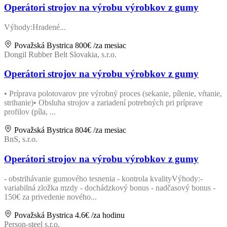
Operátori strojov na výrobu výrobkov z gumy
Výhody:Hradené...
Považská Bystrica
800€
/za mesiac
Dongil Rubber Belt Slovakia, s.r.o.
Operátori strojov na výrobu výrobkov z gumy
• Príprava polotovarov pre výrobný proces (sekanie, pílenie, vŕtanie,
strihanie)• Obsluha strojov a zariadení potrebných pri príprave
profilov (píla, ...
Považská Bystrica
804€
/za mesiac
BnS, s.r.o.
Operátori strojov na výrobu výrobkov z gumy
- obstrihávanie gumového tesnenia - kontrola kvalityVýhody:-
variabilná zložka mzdy - dochádzkový bonus - nadčasový bonus -
150€ za privedenie nového...
Považská Bystrica
4.6€
/za hodinu
Person-steel s.r.o.