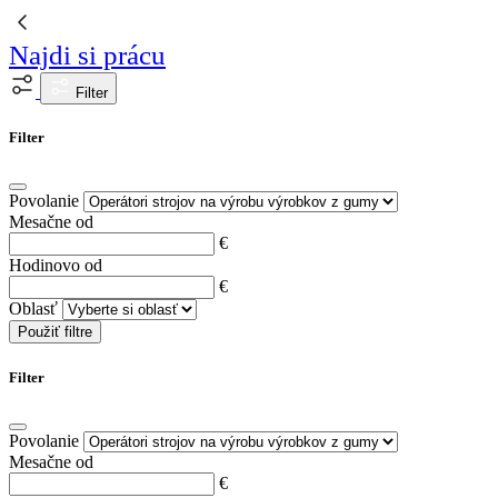
Najdi si prácu
Filter
Filter
Povolanie
Mesačne od
€
Hodinovo od
€
Oblasť
Použiť filtre
Filter
Povolanie
Mesačne od
€