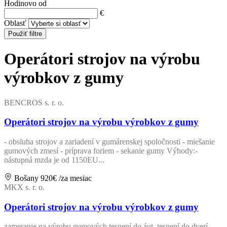
Hodinovo od
€
Oblasť
Použiť filtre
Operátori strojov na výrobu
výrobkov z gumy
BENCROS s. r. o.
Operátori strojov na výrobu výrobkov z gumy
- obsluha strojov a zariadení v gumárenskej spoločnosti - miešanie
gumových zmesí - príprava foriem - sekanie gumy Výhody:-
nástupná mzda je od 1150EU...
Bošany
920€
/za mesiac
MKX s. r. o.
Operátori strojov na výrobu výrobkov z gumy
zameranie na výrobu gumových tesnení do áut, tesnení do dverí,