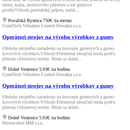
okien, kufra, motorového priestoru a iné gumové
profilyVýhody:pravidelný príjem, stabil...
Považská Bystrica
750€
/za mesiac
ContiTech Vibration Control Slovakia s.r.o.
Operátori strojov na výrobu výrobkov z gumy
Obsluha strojného zariadenia na lisovanie gumových a gumo-
kovových výrobkov.Výhody:Priemerná mesačná mzda podľa
plnenia výkonovej normy. Mzda sa sklad...
Dolné Vestenice
5.93€
/za hodinu
ContiTech Vibration Control Slovakia s.r.o.
Operátori strojov na výrobu výrobkov z gumy
Obsluha strojného zariadenia na lisovanie gumových a gumo-
kovových výrobkov.Výhody:Priemerná mesačná mzda podľa
plnenia výkonovej normy. Mzda sa sklad...
Dolné Vestenice
5.93€
/za hodinu
Person-steel MM s.r.o.