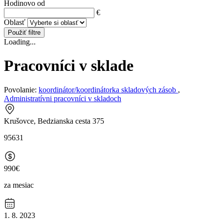
Hodinovo od
€
Oblasť
Použiť filtre
Loading...
Pracovníci v sklade
Povolanie:
koordinátor/koordinátorka skladových zásob
,
Administratívni pracovníci v skladoch
Krušovce, Bedzianska cesta 375
95631
990€
za mesiac
1. 8. 2023