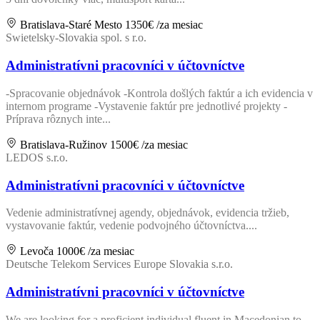
Bratislava-Staré Mesto
1350€
/za mesiac
Swietelsky-Slovakia spol. s r.o.
Administratívni pracovníci v účtovníctve
-Spracovanie objednávok -Kontrola došlých faktúr a ich evidencia v
internom programe -Vystavenie faktúr pre jednotlivé projekty -
Príprava rôznych inte...
Bratislava-Ružinov
1500€
/za mesiac
LEDOS s.r.o.
Administratívni pracovníci v účtovníctve
Vedenie administratívnej agendy, objednávok, evidencia tržieb,
vystavovanie faktúr, vedenie podvojného účtovníctva....
Levoča
1000€
/za mesiac
Deutsche Telekom Services Europe Slovakia s.r.o.
Administratívni pracovníci v účtovníctve
We are looking for a proficient individual fluent in Macedonian to