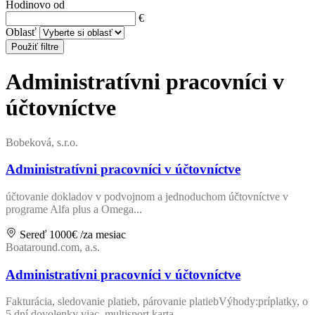
Hodinovo od
€
Oblasť
Použiť filtre
Administratívni pracovníci v
účtovníctve
Bobeková, s.r.o.
Administratívni pracovníci v účtovníctve
účtovanie dokladov v podvojnom a jednoduchom účtovníctve v
programe Alfa plus a Omega...
Sereď
1000€
/za mesiac
Boataround.com, a.s.
Administratívni pracovníci v účtovníctve
Fakturácia, sledovanie platieb, párovanie platiebVýhody:príplatky, o
5 dní dovolenky viac, multisport karta...