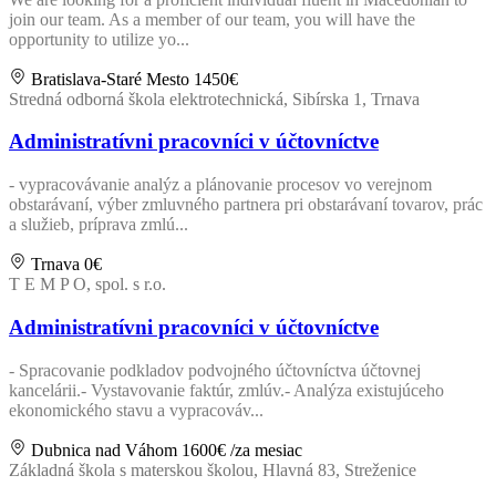
join our team. As a member of our team, you will have the
opportunity to utilize yo...
Bratislava-Staré Mesto
1450€
Stredná odborná škola elektrotechnická, Sibírska 1, Trnava
Administratívni pracovníci v účtovníctve
- vypracovávanie analýz a plánovanie procesov vo verejnom
obstarávaní, výber zmluvného partnera pri obstarávaní tovarov, prác
a služieb, príprava zmlú...
Trnava
0€
T E M P O, spol. s r.o.
Administratívni pracovníci v účtovníctve
- Spracovanie podkladov podvojného účtovníctva účtovnej
kancelárii.- Vystavovanie faktúr, zmlúv.- Analýza existujúceho
ekonomického stavu a vypracováv...
Dubnica nad Váhom
1600€
/za mesiac
Základná škola s materskou školou, Hlavná 83, Streženice