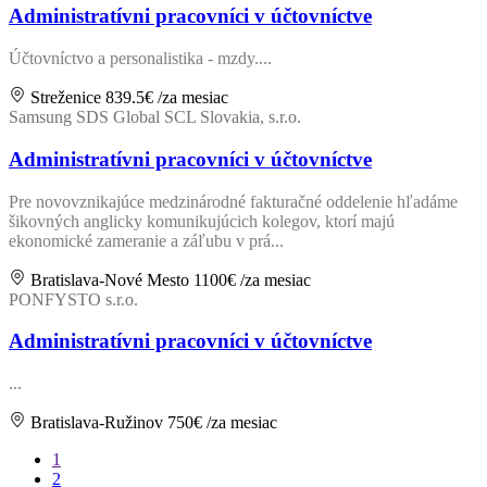
Administratívni pracovníci v účtovníctve
Účtovníctvo a personalistika - mzdy....
Streženice
839.5€
/za mesiac
Samsung SDS Global SCL Slovakia, s.r.o.
Administratívni pracovníci v účtovníctve
Pre novovznikajúce medzinárodné fakturačné oddelenie hľadáme
šikovných anglicky komunikujúcich kolegov, ktorí majú
ekonomické zameranie a záľubu v prá...
Bratislava-Nové Mesto
1100€
/za mesiac
PONFYSTO s.r.o.
Administratívni pracovníci v účtovníctve
...
Bratislava-Ružinov
750€
/za mesiac
1
2