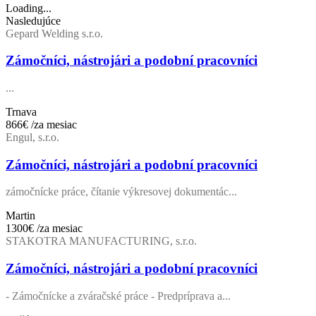
Loading...
Nasledujúce
Gepard Welding s.r.o.
Zámočníci, nástrojári a podobní pracovníci
...
Trnava
866€
/za mesiac
Engul, s.r.o.
Zámočníci, nástrojári a podobní pracovníci
zámočnícke práce, čítanie výkresovej dokumentác...
Martin
1300€
/za mesiac
STAKOTRA MANUFACTURING, s.r.o.
Zámočníci, nástrojári a podobní pracovníci
- Zámočnícke a zváračské práce - Predpríprava a...