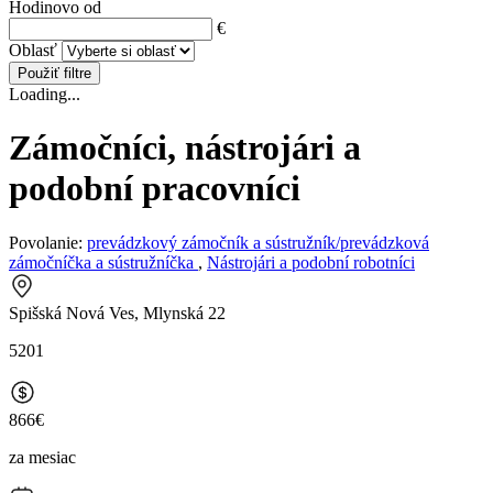
Hodinovo od
€
Oblasť
Použiť filtre
Loading...
Zámočníci, nástrojári a
podobní pracovníci
Povolanie:
prevádzkový zámočník a sústružník/prevádzková
zámočníčka a sústružníčka
,
Nástrojári a podobní robotníci
Spišská Nová Ves, Mlynská 22
5201
866€
za mesiac