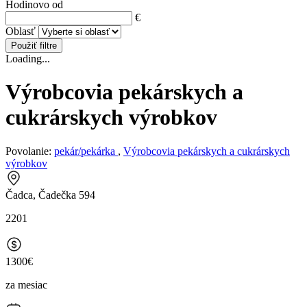
Hodinovo od
€
Oblasť
Použiť filtre
Loading...
Výrobcovia pekárskych a
cukrárskych výrobkov
Povolanie:
pekár/pekárka
,
Výrobcovia pekárskych a cukrárskych
výrobkov
Čadca, Čadečka 594
2201
1300€
za mesiac