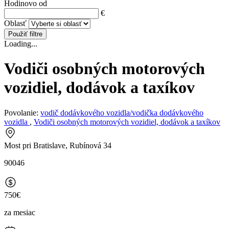
Hodinovo od
€
Oblasť
Použiť filtre
Loading...
Vodiči osobných motorových
vozidiel, dodávok a taxíkov
Povolanie:
vodič dodávkového vozidla/vodička dodávkového
vozidla
,
Vodiči osobných motorových vozidiel, dodávok a taxíkov
Most pri Bratislave, Rubínová 34
90046
750€
za mesiac