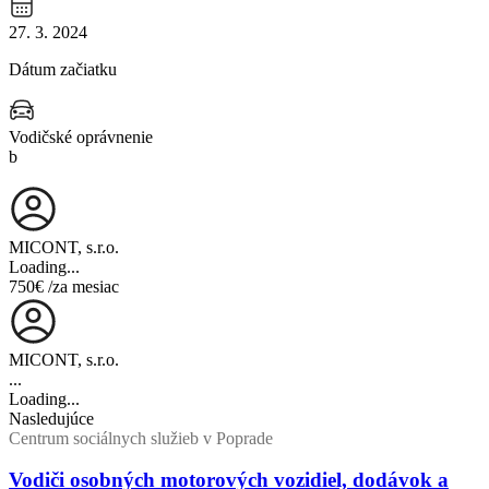
27. 3. 2024
Dátum začiatku
Vodičské oprávnenie
b
MICONT, s.r.o.
Loading...
750€
/za mesiac
MICONT, s.r.o.
...
Loading...
Nasledujúce
Centrum sociálnych služieb v Poprade
Vodiči osobných motorových vozidiel, dodávok a