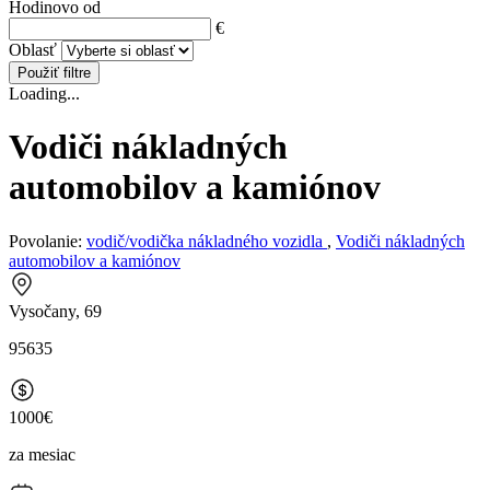
Hodinovo od
€
Oblasť
Použiť filtre
Loading...
Vodiči nákladných
automobilov a kamiónov
Povolanie:
vodič/vodička nákladného vozidla
,
Vodiči nákladných
automobilov a kamiónov
Vysočany, 69
95635
1000€
za mesiac