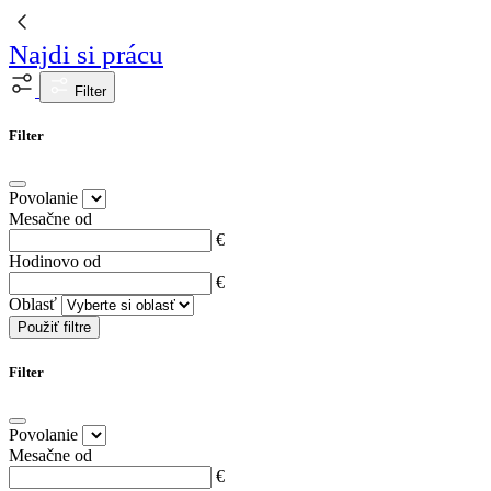
Najdi si prácu
Filter
Filter
Povolanie
Mesačne od
€
Hodinovo od
€
Oblasť
Použiť filtre
Filter
Povolanie
Mesačne od
€