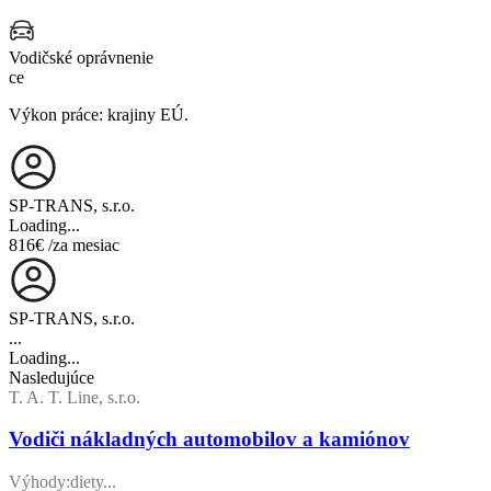
Vodičské oprávnenie
ce
Výkon práce: krajiny EÚ.
SP-TRANS, s.r.o.
Loading...
816€
/za mesiac
SP-TRANS, s.r.o.
...
Loading...
Nasledujúce
T. A. T. Line, s.r.o.
Vodiči nákladných automobilov a kamiónov
Výhody:diety...