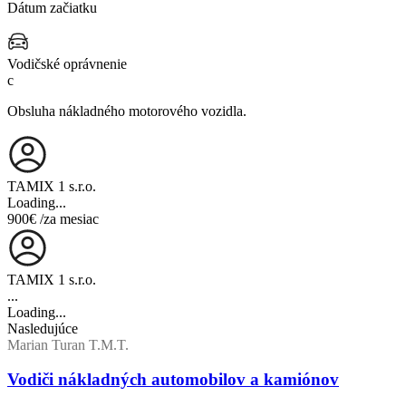
Dátum začiatku
Vodičské oprávnenie
c
Obsluha nákladného motorového vozidla.
TAMIX 1 s.r.o.
Loading...
900€
/za mesiac
TAMIX 1 s.r.o.
...
Loading...
Nasledujúce
Marian Turan T.M.T.
Vodiči nákladných automobilov a kamiónov