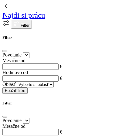
Najdi si prácu
Filter
Filter
Povolanie
Mesačne od
€
Hodinovo od
€
Oblasť
Použiť filtre
Filter
Povolanie
Mesačne od
€