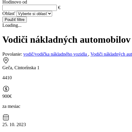
Hodinovo od
€
Oblasť
Použiť filtre
Loading...
Vodiči nákladných automobilov
Povolanie:
vodič/vodička nákladného vozidla
,
Vodiči nákladných au
Geča, Cintorínska 1
4410
900€
za mesiac
25. 10. 2023