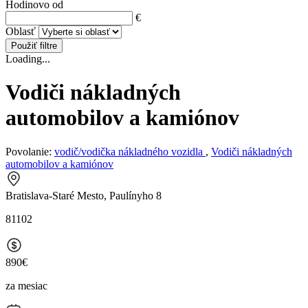
Hodinovo od
€
Oblasť
Použiť filtre
Loading...
Vodiči nákladných
automobilov a kamiónov
Povolanie:
vodič/vodička nákladného vozidla
,
Vodiči nákladných
automobilov a kamiónov
Bratislava-Staré Mesto, Paulínyho 8
81102
890€
za mesiac