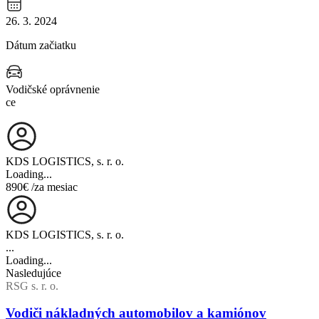
26. 3. 2024
Dátum začiatku
Vodičské oprávnenie
ce
KDS LOGISTICS, s. r. o.
Loading...
890€
/za mesiac
KDS LOGISTICS, s. r. o.
...
Loading...
Nasledujúce
RSG s. r. o.
Vodiči nákladných automobilov a kamiónov