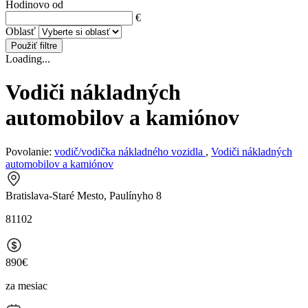
Hodinovo od
€
Oblasť
Použiť filtre
Loading...
Vodiči nákladných
automobilov a kamiónov
Povolanie:
vodič/vodička nákladného vozidla
,
Vodiči nákladných
automobilov a kamiónov
Bratislava-Staré Mesto, Paulínyho 8
81102
890€
za mesiac