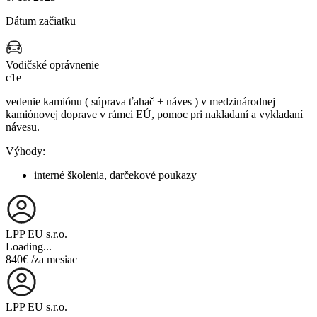
Dátum začiatku
Vodičské oprávnenie
c1e
vedenie kamiónu ( súprava ťahač + náves ) v medzinárodnej
kamiónovej doprave v rámci EÚ, pomoc pri nakladaní a vykladaní
návesu.
Výhody:
interné školenia, darčekové poukazy
LPP EU s.r.o.
Loading...
840€
/za mesiac
LPP EU s.r.o.