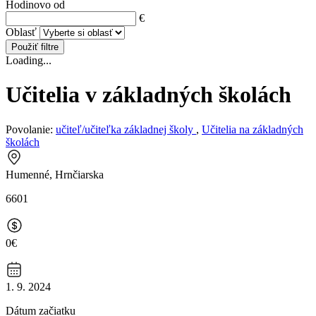
Hodinovo od
€
Oblasť
Použiť filtre
Loading...
Učitelia v základných školách
Povolanie:
učiteľ/učiteľka základnej školy
,
Učitelia na základných
školách
Humenné, Hrnčiarska
6601
0€
1. 9. 2024
Dátum začiatku