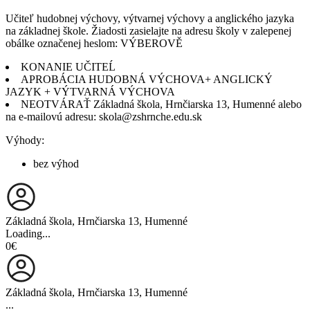
Učiteľ hudobnej výchovy, výtvarnej výchovy a anglického jazyka
na základnej škole. Žiadosti zasielajte na adresu školy v zalepenej
obálke označenej heslom: VÝBEROVĚ
KONANIE UČITEĹ
APROBÁCIA HUDOBNÁ VÝCHOVA+ ANGLICKÝ
JAZYK + VÝTVARNÁ VÝCHOVA
NEOTVÁRAŤ Základná škola, Hrnčiarska 13, Humenné alebo
na e-mailovú adresu: skola@zshrnche.edu.sk
Výhody:
bez výhod
Základná škola, Hrnčiarska 13, Humenné
Loading...
0€
Základná škola, Hrnčiarska 13, Humenné
...