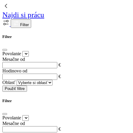
Najdi si prácu
Filter
Filter
Povolanie
Mesačne od
€
Hodinovo od
€
Oblasť
Použiť filtre
Filter
Povolanie
Mesačne od
€