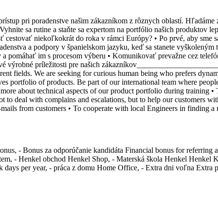
rístup pri poradenstve našim zákazníkom z rôznych oblastí. Hľadáme 
Vyhnite sa rutine a staňte sa expertom na portfólio našich produktov l
 cestovať niekoľkokrát do roka v rámci Európy? • Po prvé, aby sme sa
oradenstva a podpory v španielskom jazyku, keď sa stanete vyškoleným
a pomáhať im s procesom výberu • Komunikovať prevažne cez telefón,
nové výrobné príležitosti pre našich zákazníkov ​____________________
nt fields. We are seeking for curious human being who prefers dynamic
es portfolio of products. Be part of our international team where peo
n more about technical aspects of our product portfolio during training 
 to deal with complains and escalations, but to help our customers with
ails from customers • To cooperate with local Engineers in finding a r
onus, - Bonus za odporúčanie kandidáta Financial bonus for referring a
system, - Henkel obchod Henkel Shop, - Materská škola Henkel Henkel Kin
k days per year, - práca z domu Home Office, - Extra dni voľna Extra pai