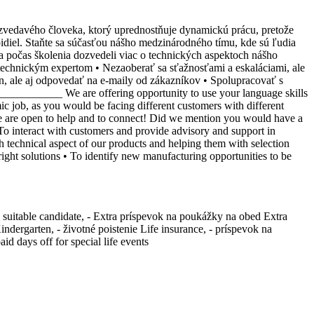
zvedavého človeka, ktorý uprednostňuje dynamickú prácu, pretože
epidiel. Staňte sa súčasťou nášho medzinárodného tímu, kde sú ľudia
 počas školenia dozvedeli viac o technických aspektoch nášho
 technickým expertom • Nezaoberať sa sťažnosťami a eskaláciami, ale
 ale aj odpovedať na e-maily od zákazníkov • Spolupracovať s
____________ We are offering opportunity to use your language skills
 job, as you would be facing different customers with different
ple are open to help and to connect! Did we mention you would have a
• To interact with customers and provide advisory and support in
 technical aspect of our products and helping them with selection
ight solutions • To identify new manufacturing opportunities to be
 suitable candidate, - Extra príspevok na poukážky na obed Extra
dergarten, - životné poistenie Life insurance, - príspevok na
d days off for special life events