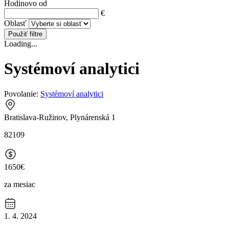
Hodinovo od
€
Oblasť
Použiť filtre
Loading...
Systémoví analytici
Povolanie:
Systémoví analytici
Bratislava-Ružinov, Plynárenská 1
82109
1650€
za mesiac
1. 4. 2024