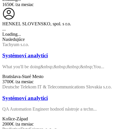
1650€
/za mesiac
HENKEL SLOVENSKO, spol. s r.o.
...
Loading...
Nasledujúce
Tachyum s.r.o.
Systémoví analytici
What you'll be doing&nbsp;&nbsp;&nbsp;&nbsp;You...
Bratislava-Staré Mesto
3700€
/za mesiac
Deutsche Telekom IT & Telecommunications Slovakia s.r.o.
Systémoví analytici
QA Automation Engineer hodnotí nástroje a techn...
Košice-Západ
2000€
/za mesiac