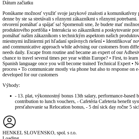
Dátum začiatku
Ponúkame možnosť využiť svoje jazykové znalosti a komunikatívny p
denne by ste sa stretávali s rôznymi zákazníkmi s rôznymi potrebami. 
otvorení pomáhať a spájať sa! Spomenuli sme, že budete mať možnosť
produktového portfólia • Interakcia so zákazníkmi a poskytovanie p
pomáhať našim zákazníkom s technickým aspektom našich produktov 
miestnymi inžiniermi pri hľadaní správnych riešení • Identifikovať 
and communicative approach while advising our customers from differe
needs daily. Escape from routine and became an expert of our Adhesiv
chance to travel several times per year within Europe? • First, to lear
Spanish language once you will become trained Technical Expert • Not
process • To communicate mostly via phone but also to response on e-m
developed for our customers
Výhody:
- 13. plat, výkonnostný bonus 13th salary, performance-based b
contribution to lunch vouchers, - Cafetéria Cafeteria benefit 
presťahovanie sa Relocation bonus, - 5 dní sick day ročne 5 sic
HENKEL SLOVENSKO, spol. s r.o.
Loading...