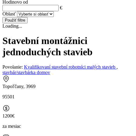
Hodinovo od
€
Oblasť
Použiť filtre
Loading...
Stavební montážnici
jednoduchých stavieb
Povolanie:
Kvalifikovaní stavební robotníci malých stavieb
,
stavbár/stavbárka domov
Topoľčany, 3969
95501
1200€
za mesiac