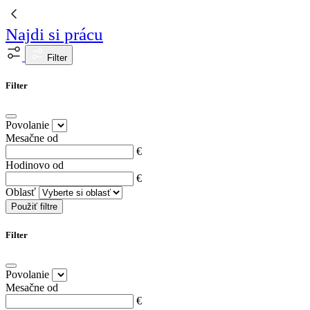
Najdi si prácu
Filter
Filter
Povolanie
Mesačne od
€
Hodinovo od
€
Oblasť
Použiť filtre
Filter
Povolanie
Mesačne od
€