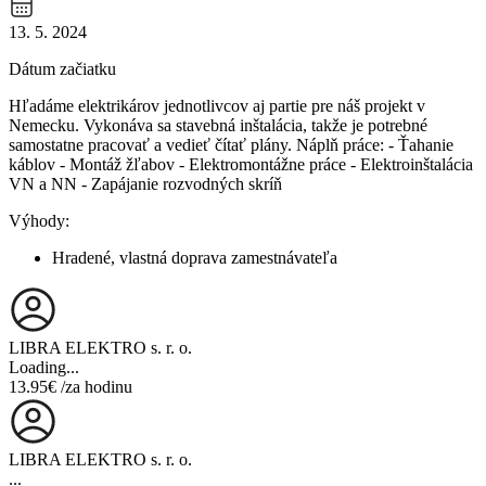
13. 5. 2024
Dátum začiatku
Hľadáme elektrikárov jednotlivcov aj partie pre náš projekt v
Nemecku. Vykonáva sa stavebná inštalácia, takže je potrebné
samostatne pracovať a vedieť čítať plány. Náplň práce: - Ťahanie
káblov - Montáž žľabov - Elektromontážne práce - Elektroinštalácia
VN a NN - Zapájanie rozvodných skríň
Výhody:
Hradené, vlastná doprava zamestnávateľa
LIBRA ELEKTRO s. r. o.
Loading...
13.95€
/za hodinu
LIBRA ELEKTRO s. r. o.
...