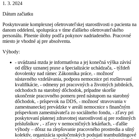
1. 3. 2024
Dátum začiatku
Poskytovanie komplexnej ošetrovateľskej starostlivosti o pacienta na
danom oddelení, spolupráca v tíme ďalšieho ošetrovateľského
personálu. Plnenie úlohy podľa pokynov nadriadeného. Pracovné
miesto je vhodné aj pre absolventa.
Výhody:
- uvádzaná mzda je informatívna a jej konečná výška závisí
od dĺžky uznanej praxe a špecializácie uchádzača, - týždeň
dovolenky nad rámec Zákonníka práce, - možnosť
sústavného vzdelávania, podpora nemocnice pri rozširovaní
kvalifikácie, - odmeny pri pracovných a životných jubileách,
odchodoch na starobný dôchodok, prípadne skoršie
ukončenie pracovného pomeru pred nástupom na starobný
dôchodok, - príspevok na DDS, - možnosť stravovania v
zamestnaneckej prevádzke v areáli nemocnice s finančným
príspevkom zamestnávateľa zo sociálneho fondu, - zľavy pri
poskytovaní platenej zdravotnej starostlivosti aj pre rodinných
príslušníkov , - zľavy v nemocničných lekárňach, - ďalšie
výhody – dôraz na zlepšovanie pracovného prostredia a silný
kolektív, organizácia spoločenských podujatí teambuildingové