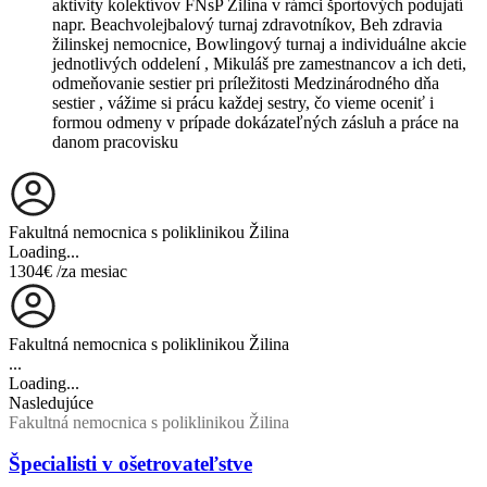
aktivity kolektívov FNsP Žilina v rámci športových podujatí
napr. Beachvolejbalový turnaj zdravotníkov, Beh zdravia
žilinskej nemocnice, Bowlingový turnaj a individuálne akcie
jednotlivých oddelení , Mikuláš pre zamestnancov a ich deti,
odmeňovanie sestier pri príležitosti Medzinárodného dňa
sestier , vážime si prácu každej sestry, čo vieme oceniť i
formou odmeny v prípade dokázateľných zásluh a práce na
danom pracovisku
Fakultná nemocnica s poliklinikou Žilina
Loading...
1304€
/za mesiac
Fakultná nemocnica s poliklinikou Žilina
...
Loading...
Nasledujúce
Fakultná nemocnica s poliklinikou Žilina
Špecialisti v ošetrovateľstve