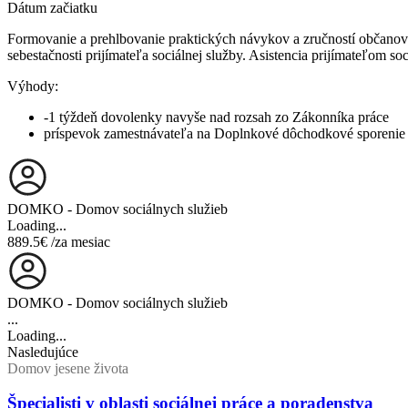
Dátum začiatku
Formovanie a prehlbovanie praktických návykov a zručností občanov v 
sebestačnosti prijímateľa sociálnej služby. Asistencia prijímateľom s
Výhody:
-1 týždeň dovolenky navyše nad rozsah zo Zákonníka práce
príspevok zamestnávateľa na Doplnkové dôchodkové sporenie
DOMKO - Domov sociálnych služieb
Loading...
889.5€
/za mesiac
DOMKO - Domov sociálnych služieb
...
Loading...
Nasledujúce
Domov jesene života
Špecialisti v oblasti sociálnej práce a poradenstva