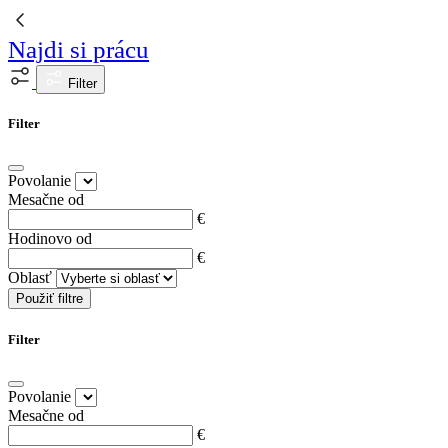
Najdi si prácu
Filter
Filter
Povolanie
Mesačne od
€
Hodinovo od
€
Oblasť
Použiť filtre
Filter
Povolanie
Mesačne od
€