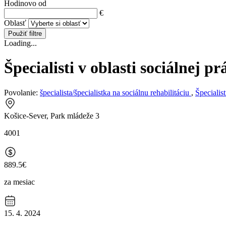
Hodinovo od
€
Oblasť
Použiť filtre
Loading...
Špecialisti v oblasti sociálnej p
Povolanie:
špecialista/špecialistka na sociálnu rehabilitáciu
,
Špecialist
Košice-Sever, Park mládeže 3
4001
889.5€
za mesiac
15. 4. 2024