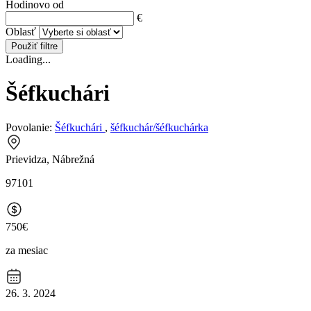
Hodinovo od
€
Oblasť
Použiť filtre
Loading...
Šéfkuchári
Povolanie:
Šéfkuchári
,
šéfkuchár/šéfkuchárka
Prievidza, Nábrežná
97101
750€
za mesiac
26. 3. 2024