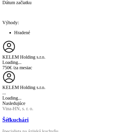
Dátum začiatku
Výhody:
Hradené
KELEM Holding s.r.o.
Loading...
750€
/za mesiac
KELEM Holding s.r.o.
...
Loading...
Nasledujúce
Vina-HN, s. r. o.
Šéfkuchári
špecialista na ázijskú kuchyňu...