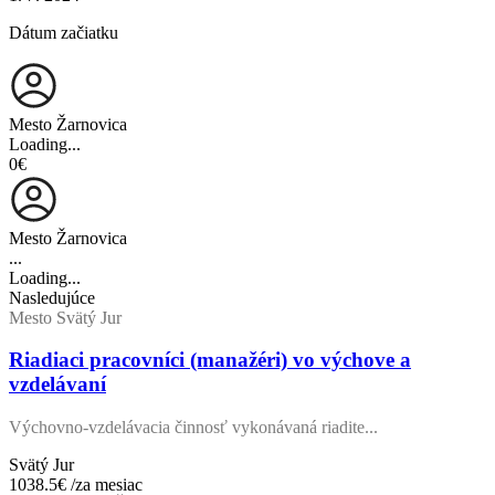
Dátum začiatku
Mesto Žarnovica
Loading...
0€
Mesto Žarnovica
...
Loading...
Nasledujúce
Mesto Svätý Jur
Riadiaci pracovníci (manažéri) vo výchove a
vzdelávaní
Výchovno-vzdelávacia činnosť vykonávaná riadite...
Svätý Jur
1038.5€
/za mesiac