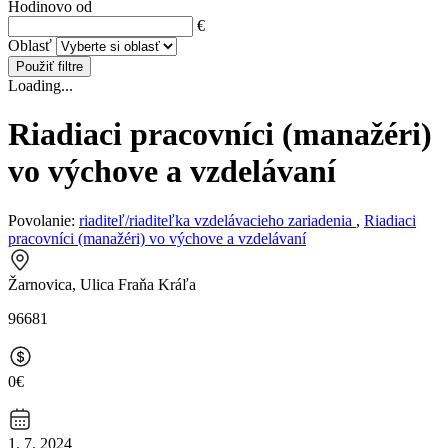
Hodinovo od
€
Oblasť
Použiť filtre
Loading...
Riadiaci pracovníci (manažéri)
vo výchove a vzdelávaní
Povolanie:
riaditeľ/riaditeľka vzdelávacieho zariadenia
,
Riadiaci
pracovníci (manažéri) vo výchove a vzdelávaní
Žarnovica, Ulica Fraňa Kráľa
96681
0€
1. 7. 2024