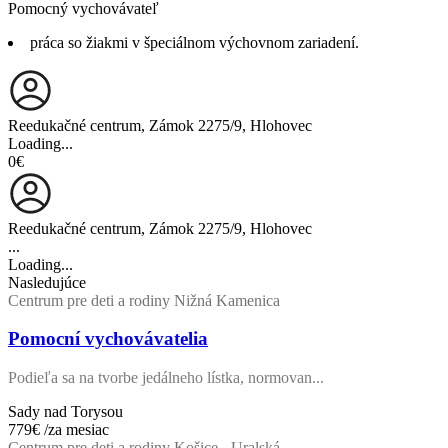
Pomocný vychovávateľ
práca so žiakmi v špeciálnom výchovnom zariadení.
Reedukačné centrum, Zámok 2275/9, Hlohovec
Loading...
0€
Reedukačné centrum, Zámok 2275/9, Hlohovec
...
Loading...
Nasledujúce
Centrum pre deti a rodiny Nižná Kamenica
Pomocní vychovávatelia
Podieľa sa na tvorbe jedálneho lístka, normovan...
Sady nad Torysou
779€
/za mesiac
Centrum pre deti a rodiny Košice - Uralská