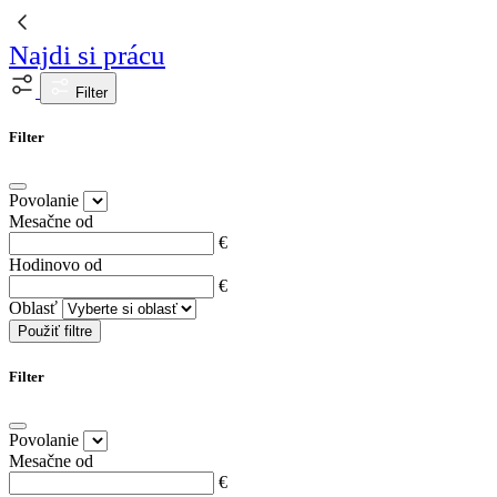
Najdi si prácu
Filter
Filter
Povolanie
Mesačne od
€
Hodinovo od
€
Oblasť
Použiť filtre
Filter
Povolanie
Mesačne od
€