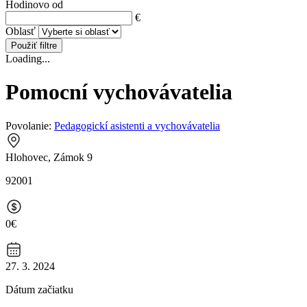
Hodinovo od
€
Oblasť
Použiť filtre
Loading...
Pomocní vychovávatelia
Povolanie:
Pedagogickí asistenti a vychovávatelia
Hlohovec, Zámok 9
92001
0€
27. 3. 2024
Dátum začiatku