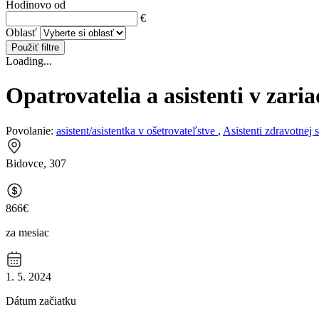
Hodinovo od
€
Oblasť
Použiť filtre
Loading...
Opatrovatelia a asistenti v zar
Povolanie:
asistent/asistentka v ošetrovateľstve
,
Asistenti zdravotnej s
Bidovce, 307
866€
za mesiac
1. 5. 2024
Dátum začiatku