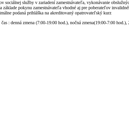
v sociálnej služby v zariadení zamestnávateľa, vykonávanie obslužných
 na základe pokynu zamestnávateľa vhodné aj pre poberateľov invalidn
imálne podaná prihláška na akreditovaný opatrovateľský kurz
 čas : denná zmena (7:00-19:00 hod.), nočná zmena(19:00-7:00 hod.), 2