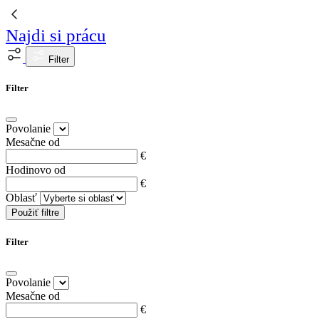
Najdi si prácu
Filter
Filter
Povolanie
Mesačne od
€
Hodinovo od
€
Oblasť
Použiť filtre
Filter
Povolanie
Mesačne od
€