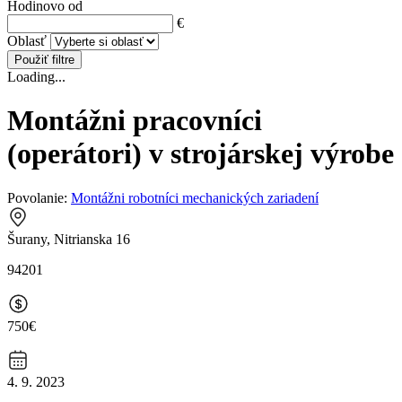
Hodinovo od
€
Oblasť
Použiť filtre
Loading...
Montážni pracovníci
(operátori) v strojárskej výrobe
Povolanie:
Montážni robotníci mechanických zariadení
Šurany, Nitrianska 16
94201
750€
4. 9. 2023