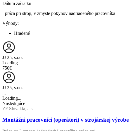
Dátum začiatku
- práca pri stroji, v zmysle pokynov nadriadeného pracovníka
Výhody:
Hradené
JJ 25, s.r.o.
Loading...
750€
JJ 25, s.r.o.
...
Loading...
Nasledujúce
ZF Slovakia, a.s.
Montážni pracovníci (operátori) v strojárskej výrobe