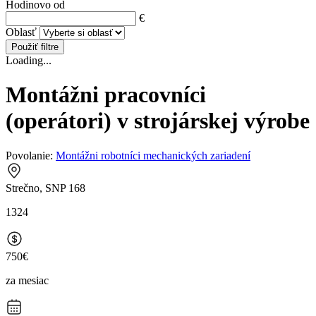
Hodinovo od
€
Oblasť
Použiť filtre
Loading...
Montážni pracovníci
(operátori) v strojárskej výrobe
Povolanie:
Montážni robotníci mechanických zariadení
Strečno, SNP 168
1324
750€
za mesiac