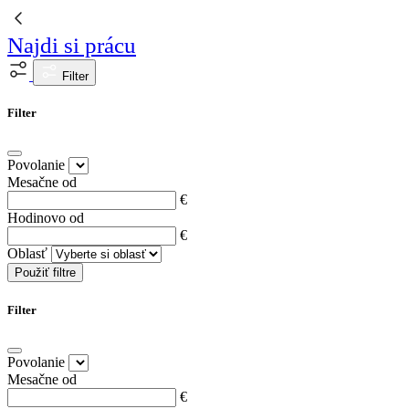
Najdi si prácu
Filter
Filter
Povolanie
Mesačne od
€
Hodinovo od
€
Oblasť
Použiť filtre
Filter
Povolanie
Mesačne od
€