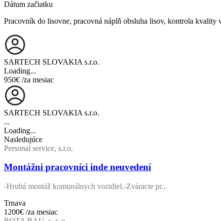
Dátum začiatku
Pracovník do lisovne, pracovná náplň obsluha lisov, kontrola kvality
SARTECH SLOVAKIA s.r.o.
Loading...
950€
/za mesiac
SARTECH SLOVAKIA s.r.o.
...
Loading...
Nasledujúce
Personal service, s.r.o.
Montážni pracovníci inde neuvedení
-Hrubá montáž komunálnych vozidiel.-Zváracie pr...
Trnava
1200€
/za mesiac
BOTA BAU, s. r. o.