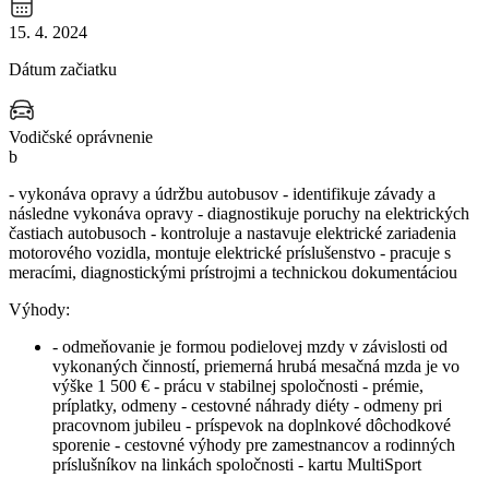
15. 4. 2024
Dátum začiatku
Vodičské oprávnenie
b
- vykonáva opravy a údržbu autobusov - identifikuje závady a
následne vykonáva opravy - diagnostikuje poruchy na elektrických
častiach autobusoch - kontroluje a nastavuje elektrické zariadenia
motorového vozidla, montuje elektrické príslušenstvo - pracuje s
meracími, diagnostickými prístrojmi a technickou dokumentáciou
Výhody:
- odmeňovanie je formou podielovej mzdy v závislosti od
vykonaných činností, priemerná hrubá mesačná mzda je vo
výške 1 500 € - prácu v stabilnej spoločnosti - prémie,
príplatky, odmeny - cestovné náhrady diéty - odmeny pri
pracovnom jubileu - príspevok na doplnkové dôchodkové
sporenie - cestovné výhody pre zamestnancov a rodinných
príslušníkov na linkách spoločnosti - kartu MultiSport