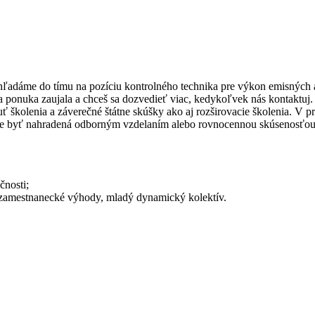
 hľadáme do tímu na pozíciu kontrolného technika pre výkon emisných 
 Ťa ponuka zaujala a chceš sa dozvedieť viac, kedykoľvek nás kontakt
uť školenia a záverečné štátne skúšky ako aj rozširovacie školenia. V p
ôže byť nahradená odborným vzdelaním alebo rovnocennou skúsenosťou v
čnosti;
 zamestnanecké výhody, mladý dynamický kolektív.