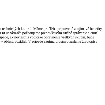
a technických kontrol. Máme pre Teba pripravené zaujímavé benefity,
uj. Od uchádzača požadujeme predovšetkým slušné správanie a chuť
rípade, ak nevlastníš vodičské oprávnenie všetkých skupín, bude
 oblasti vozidiel. V prípade záujmu prosím o zaslanie životopisu