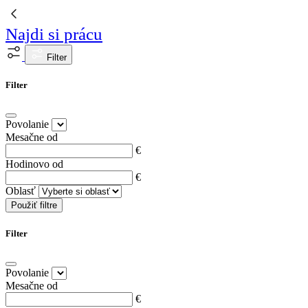
Najdi si prácu
Filter
Filter
Povolanie
Mesačne od
€
Hodinovo od
€
Oblasť
Použiť filtre
Filter
Povolanie
Mesačne od
€