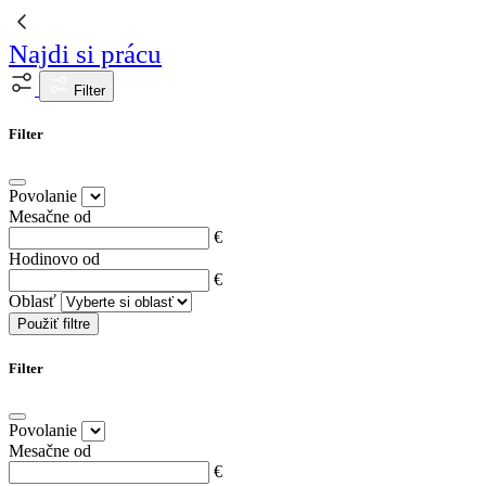
Najdi si prácu
Filter
Filter
Povolanie
Mesačne od
€
Hodinovo od
€
Oblasť
Použiť filtre
Filter
Povolanie
Mesačne od
€