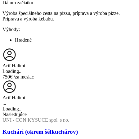
Dátum začiatku
Výroba špeciálneho cesta na pizzu, príprava a výroba pizze.
Príprava a výroba kebabu.
Výhody:
Hradené
Arif Halimi
Loading...
750€
/za mesiac
Arif Halimi
...
Loading...
Nasledujúce
UNI - CON KYSUCE spol. s r.o.
Kuchári (okrem šéfkuchárov)