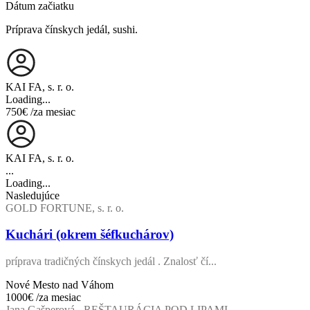
Dátum začiatku
Príprava čínskych jedál, sushi.
KAI FA, s. r. o.
Loading...
750€
/za mesiac
KAI FA, s. r. o.
...
Loading...
Nasledujúce
GOLD FORTUNE, s. r. o.
Kuchári (okrem šéfkuchárov)
príprava tradičných čínskych jedál . Znalosť čí...
Nové Mesto nad Váhom
1000€
/za mesiac
Jana Gašperová - REŠTAURÁCIA POD LIPAMI