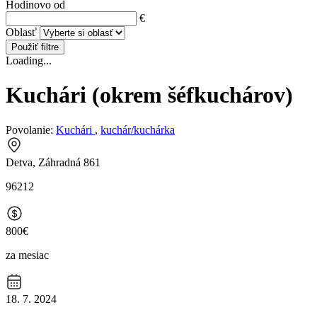
Hodinovo od
€
Oblasť
Použiť filtre
Loading...
Kuchári (okrem šéfkuchárov)
Povolanie:
Kuchári
,
kuchár/kuchárka
Detva, Záhradná 861
96212
800€
za mesiac
18. 7. 2024