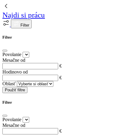
Najdi si prácu
Filter
Filter
Povolanie
Mesačne od
€
Hodinovo od
€
Oblasť
Použiť filtre
Filter
Povolanie
Mesačne od
€