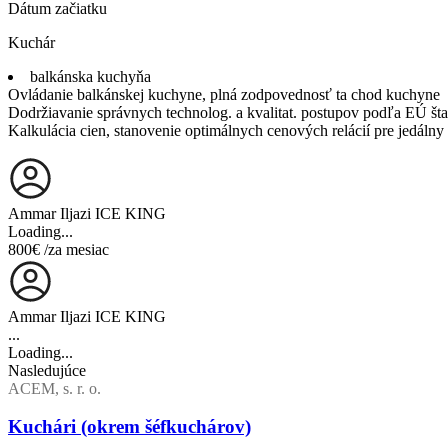
Dátum začiatku
Kuchár
balkánska kuchyňa
Ovládanie balkánskej kuchyne, plná zodpovednosť ta chod kuchyne
Dodržiavanie správnych technolog. a kvalitat. postupov podľa EÚ 
Kalkulácia cien, stanovenie optimálnych cenových relácií pre jedálny
Ammar Iljazi ICE KING
Loading...
800€
/za mesiac
Ammar Iljazi ICE KING
...
Loading...
Nasledujúce
ACEM, s. r. o.
Kuchári (okrem šéfkuchárov)