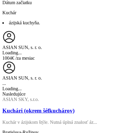
Dátum začiatku
Kuchár
ázijská kuchyňa.
ASIAN SUN, s. r. o.
Loading...
1004€
/za mesiac
ASIAN SUN, s. r. o.
...
Loading...
Nasledujúce
ASIAN SKY, s.r.o.
Kuchári (okrem šéfkuchárov)
Kuchár v ázijskom štýle. Nutná úplná znalosť áz...
Bratislava-Ružinov