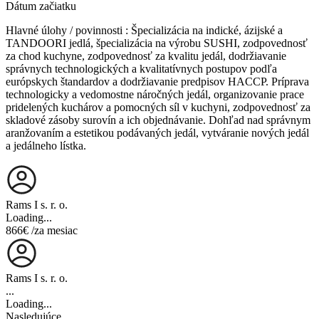
Dátum začiatku
Hlavné úlohy / povinnosti : Špecializácia na indické, ázijské a
TANDOORI jedlá, špecializácia na výrobu SUSHI, zodpovednosť
za chod kuchyne, zodpovednosť za kvalitu jedál, dodržiavanie
správnych technologických a kvalitatívnych postupov podľa
európskych štandardov a dodržiavanie predpisov HACCP. Príprava
technologicky a vedomostne náročných jedál, organizovanie prace
pridelených kuchárov a pomocných síl v kuchyni, zodpovednosť za
skladové zásoby surovín a ich objednávanie. Dohľad nad správnym
aranžovaním a estetikou podávaných jedál, vytváranie nových jedál
a jedálneho lístka.
Rams I s. r. o.
Loading...
866€
/za mesiac
Rams I s. r. o.
...
Loading...
Nasledujúce