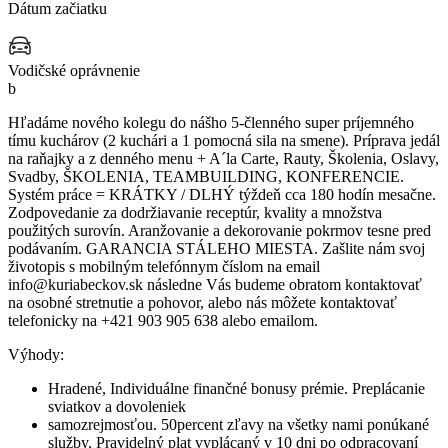
Dátum začiatku
Vodičské oprávnenie
b
Hľadáme nového kolegu do nášho 5-členného super príjemného
tímu kuchárov (2 kuchári a 1 pomocná sila na smene). Príprava jedál
na raňajky a z denného menu + A´la Carte, Rauty, Školenia, Oslavy,
Svadby, ŠKOLENIA, TEAMBUILDING, KONFERENCIE.
Systém práce = KRÁTKY / DLHÝ týždeň cca 180 hodín mesačne.
Zodpovedanie za dodržiavanie receptúr, kvality a množstva
použitých surovín. Aranžovanie a dekorovanie pokrmov tesne pred
podávaním. GARANCIA STÁLEHO MIESTA. Zašlite nám svoj
životopis s mobilným telefónnym číslom na email
info@kuriabeckov.sk následne Vás budeme obratom kontaktovať
na osobné stretnutie a pohovor, alebo nás môžete kontaktovať
telefonicky na +421 903 905 638 alebo emailom.
Výhody:
Hradené, Individuálne finančné bonusy prémie. Preplácanie
sviatkov a dovoleniek
samozrejmosťou. 50percent zľavy na všetky nami ponúkané
služby. Pravidelný plat vyplácaný v 10 dni po odpracovaní