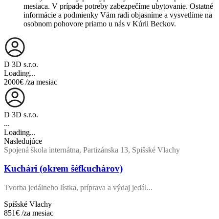
mesiaca. V prípade potreby zabezpečíme ubytovanie. Ostatné
informácie a podmienky Vám radi objasníme a vysvetlíme na
osobnom pohovore priamo u nás v Kúrii Beckov.
D 3D s.r.o.
Loading...
2000€
/za mesiac
D 3D s.r.o.
...
Loading...
Nasledujúce
Spojená škola internátna, Partizánska 13, Spišské Vlachy
Kuchári (okrem šéfkuchárov)
Tvorba jedálneho lístka, príprava a výdaj jedál...
Spišské Vlachy
851€
/za mesiac