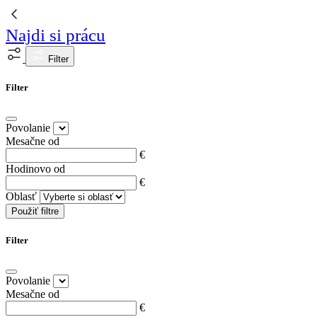
Najdi si prácu
Filter
Filter
Povolanie
Mesačne od
€
Hodinovo od
€
Oblasť
Použiť filtre
Filter
Povolanie
Mesačne od
€