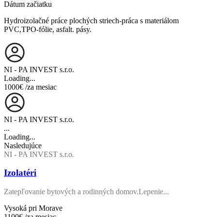
Dátum začiatku
Hydroizolačné práce plochých striech-práca s materiálom
PVC,TPO-fólie, asfalt. pásy.
NI - PA INVEST s.r.o.
Loading...
1000€
/za mesiac
NI - PA INVEST s.r.o.
...
Loading...
Nasledujúce
NI - PA INVEST s.r.o.
Izolatéri
Zatepľovanie bytových a rodinných domov.Lepenie...
Vysoká pri Morave
1100€
/za mesiac